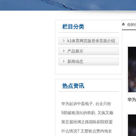
你的
栏目分类
k1体育网页版登录页面介绍
产品展示
新闻动态
热点资讯
华为
华为起诉中磊电子, 台企只给
交钱
5部破格演出的韩剧, 又疯又癫
第五届丝绸之路国际剧院联盟
什么情况? 王楚钦点赞内地女