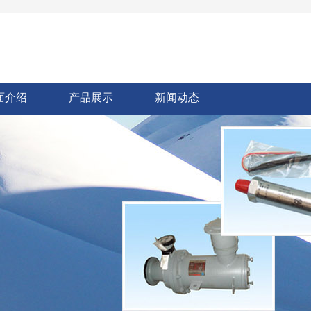
面介绍
产品展示
新闻动态