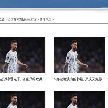
位置：
k1体育网页版登录页面
>
新闻动态
>
起诉中磊电子, 台企只给欧美
5部破格演出的韩剧, 又疯又癫停
, 免费蹭大陆技术时代翻篇了
不下来, 建议收藏!