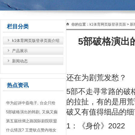
你的位置：
k1体育网页版登录页面
>
新
栏目分类
5部破格演出的
k1体育网页版登录页面介绍
产品展示
新闻动态
还在为剧荒发愁？
热点资讯
5部不走寻常路的破
的拉扯，有的是用荒
华为起诉中磊电子, 台企只给
破又有值得细品的细
5部破格演出的韩剧, 又疯又癫
第五届丝绸之路国际剧院联盟
1：《身价》2022
什么情况? 王楚钦点赞内地女